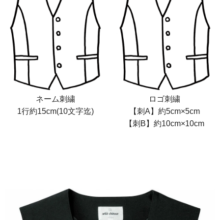
ネーム刺繍
ロゴ刺繍
1行約15cm(10文字迄)
【刺A】約5cm×5cm
【刺B】約10cm×10cm