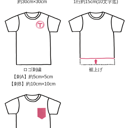
約30cm×30cm
1行約15cm(10文字迄)
ロゴ刺繍
裾上げ
【刺A】約5cm×5cm
【刺B】約10cm×10cm