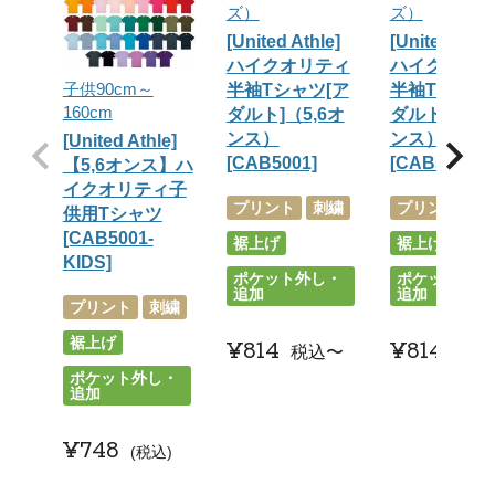
ズ）
ズ）
[United Athle]
[United Athl
ハイクオリティ
ハイクオリ
子供90cm～
半袖Tシャツ[ア
半袖Tシャツ
160cm
ダルト]（5,6オ
ダルト]（5,6
ンス）
ンス）
[United Athle]
[CAB5001]
[CAB5001（
【5,6オンス】ハ
イクオリティ子
プリント
刺繍
プリント
刺
供用Tシャツ
[CAB5001-
裾上げ
裾上げ
KIDS]
ポケット外し・
ポケット外し
追加
追加
プリント
刺繍
裾上げ
¥
814
¥
814
税込
〜
税込
ポケット外し・
追加
¥
748
税込