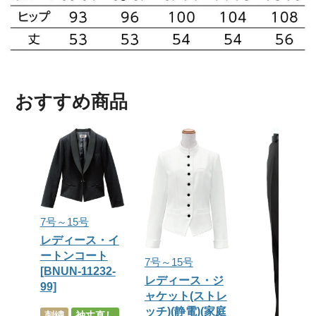
おすすめ商品
7号～15号
レディース・イ
ートンコート
7号～15号
[BNUN-11232-
レディース・ジ
99]
ャケット(ストレ
ッチ)(静電)(家庭
刺繍
袖丈直し