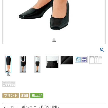
黒
黒
プリント
刺繍
裾上げ
メーカー ボンユニ（BON UNI）