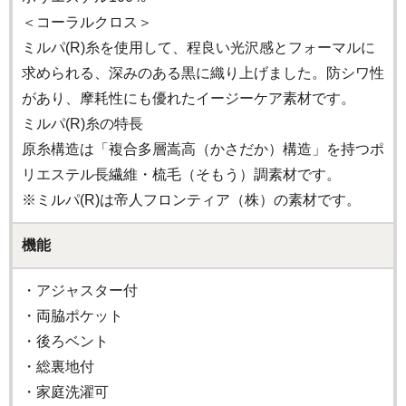
＜コーラルクロス＞
ミルパ(R)糸を使用して、程良い光沢感とフォーマルに
求められる、深みのある黒に織り上げました。防シワ性
があり、摩耗性にも優れたイージーケア素材です。
ミルパ(R)糸の特長
原糸構造は「複合多層嵩高（かさだか）構造」を持つポ
リエステル長繊維・梳毛（そもう）調素材です。
※ミルパ(R)は帝人フロンティア（株）の素材です。
機能
・アジャスター付
・両脇ポケット
・後ろベント
・総裏地付
・家庭洗濯可