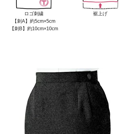
ロゴ刺繍
裾上げ
【刺A】約5cm×5cm
【刺B】約10cm×10cm