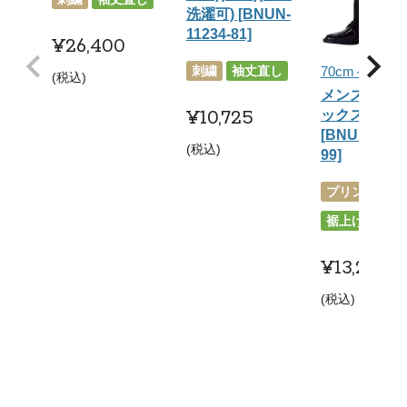
洗濯可) [BNUN-
11234-81]
¥
26,400
70cm～100c
刺繍
袖丈直し
税込
メンズ・ワ
¥
10,725
ックスラッ
[BNUN-1211
税込
99]
プリント
刺
裾上げ
¥
13,200
税込