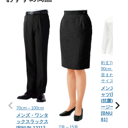
裄丈74～
90cm（※選
首まわり(ネ
サイズ)）
メンズ・ワ
ャツ(形態安定
(抗菌)(防臭)(
ージーケア)
70cm～100cm
[BNUN-1411
メンズ・ワンタ
81]
ックスラックス
7号～15号
[BNUN-12113-