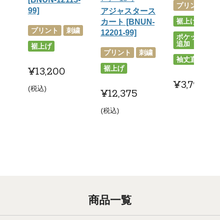
プリント
刺
99]
アジャスタース
裾上げ
カート [BNUN-
プリント
刺繍
12201-99]
ポケット外し
追加
裾上げ
プリント
刺繍
袖丈直し
裾上げ
¥
13,200
¥
3,795
税
税込
¥
12,375
税込
商品一覧