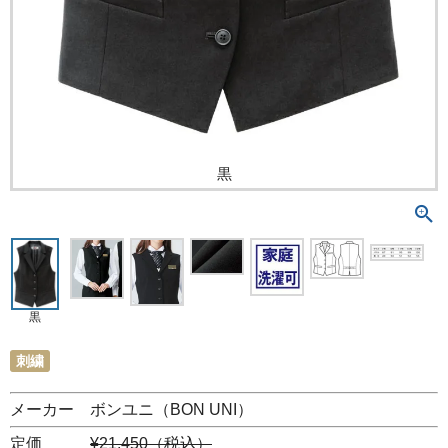
黒
黒
刺繍
メーカー ボンユニ（BON UNI）
定価
¥21,450（税込）