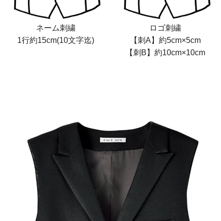
ネーム刺繍
ロゴ刺繍
1行約15cm(10文字迄)
【刺A】約5cm×5cm
【刺B】約10cm×10cm