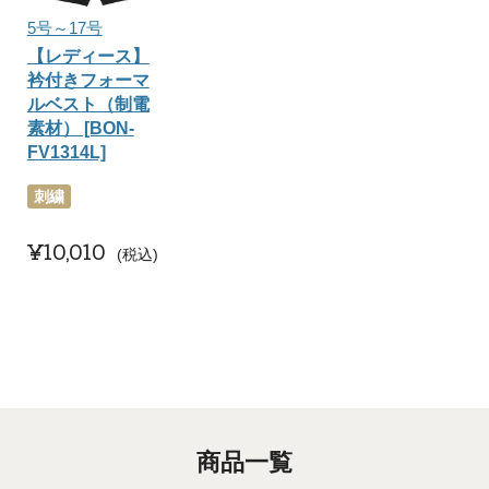
5号～17号
【レディース】
衿付きフォーマ
ルベスト（制電
素材） [BON-
FV1314L]
刺繍
¥
10,010
税込
商品一覧