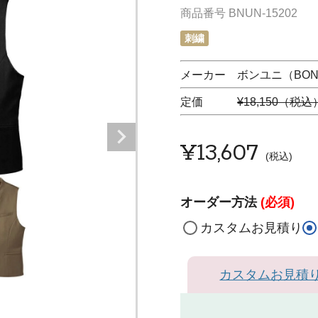
商品番号
BNUN-15202
刺繍
メーカー ボンユニ（BON 
定価
¥18,150（税込
¥
13,607
税込
オーダー方法
(必須)
カスタムお見積り
カスタムお見積
ベ