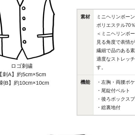
素材
ミニヘリンボーン
ポリエステル70％
＜ミニヘリンボー
見る角度で表情が
繊細で品のある素
適度なストレッチ
ロゴ刺繍
す。
【刺A】約5cm×5cm
機能
・左胸・両腰ポケ
刺B】約10cm×10cm
・尾錠付ベルト
・後ろボックスプ
・総裏地付