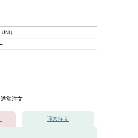
UNI）
）
通常注文
り
通常注文
ージュ72