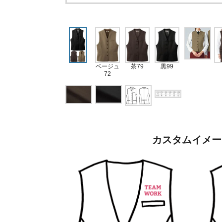
ベージュ
茶79
黒99
72
カスタムイメー