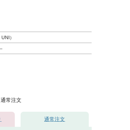
UNI）
）
通常注文
り
通常注文
イビー19