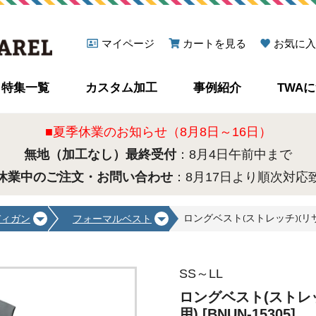
マイページ
カートを見る
お気に入
特集一覧
カスタム加工
事例紹介
TWA
■夏季休業のお知らせ（8月8日～16日）
無地（加工なし）最終受付
：8月4日午前中まで
休業中のご注文・お問い合わせ
：8月17日より順次対応
ロングベスト(ストレッチ)(リサイ
ディガン
フォーマルベスト
SS～LL
ロングベスト(ストレ
用) [BNUN-15305]