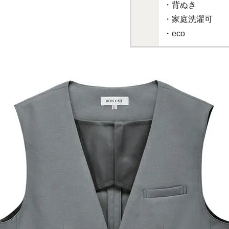
・背ぬき
・家庭洗濯可
・eco