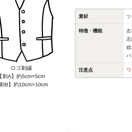
素材
ツ
特徴・機能
左
左
総
バ
ロゴ刺繍
注意点
ワ
【刺A】約5cm×5cm
刺B】約10cm×10cm