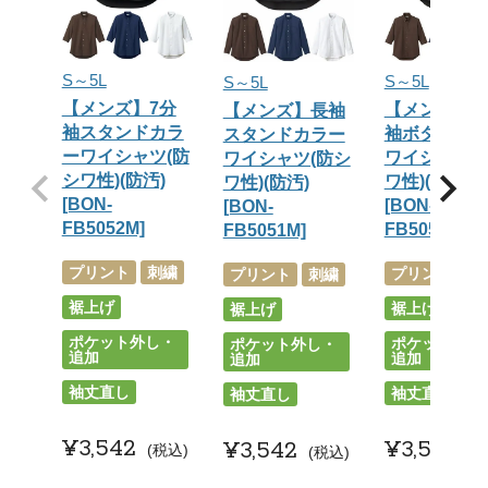
S～5L
S～5L
S～5L
【メンズ】7分
【メンズ】7
【メンズ】長袖
袖スタンドカラ
袖ボタンダ
スタンドカラー
ーワイシャツ(防
ワイシャツ(
ワイシャツ(防シ
シワ性)(防汚)
ワ性)(防汚)
ワ性)(防汚)
[BON-
[BON-
[BON-
FB5052M]
FB5050M]
FB5051M]
プリント
刺繍
プリント
刺
プリント
刺繍
裾上げ
裾上げ
裾上げ
ポケット外し・
ポケット外し
ポケット外し・
追加
追加
追加
袖丈直し
袖丈直し
袖丈直し
¥
3,542
¥
3,542
¥
3,542
税込
税込