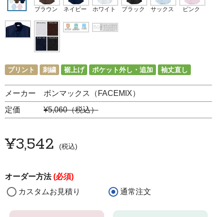
ブラウン
ネイビー
ホワイト
ブラック
サックス
ピンク
プリント
刺繍
裾上げ
ポケット外し・追加
袖丈直し
メーカー ボンマックス（FACEMIX）
定価
¥5,060（税込）
¥
3,542
税込
オーダー方法
(必須)
カスタムお見積り
通常注文