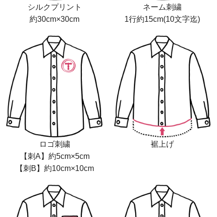
シルクプリント
ネーム刺繍
約30cm×30cm
1行約15cm(10文字迄)
ロゴ刺繍
裾上げ
【刺A】約5cm×5cm
【刺B】約10cm×10cm