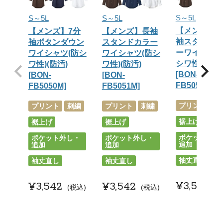
S～5L
S～5L
S～5L
【メンズ】7
【メンズ】7分
【メンズ】長袖
袖スタンド
袖ボタンダウン
スタンドカラー
ーワイシャツ
ワイシャツ(防シ
ワイシャツ(防シ
シワ性)(防汚)
ワ性)(防汚)
ワ性)(防汚)
[BON-
[BON-
[BON-
FB5052M]
FB5050M]
FB5051M]
プリント
刺
プリント
刺繍
プリント
刺繍
裾上げ
裾上げ
裾上げ
ポケット外し
ポケット外し・
ポケット外し・
追加
追加
追加
袖丈直し
袖丈直し
袖丈直し
¥
3,542
¥
3,542
¥
3,542
税込
税込