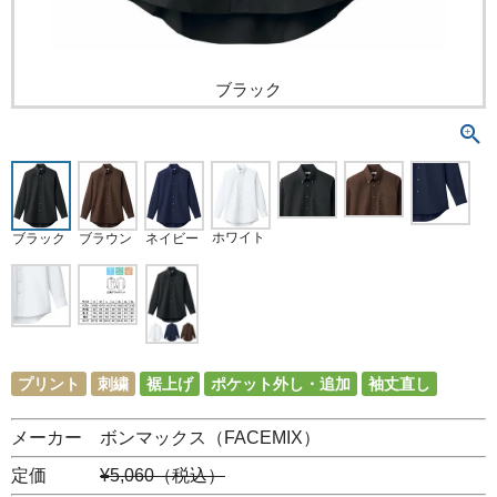
ブラック
ホワイト
ネイビー
ブラック
ブラウン
プリント
刺繍
裾上げ
ポケット外し・追加
袖丈直し
メーカー ボンマックス（FACEMIX）
定価
¥5,060（税込）