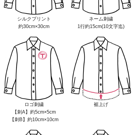
シルクプリント
ネーム刺繍
約30cm×30cm
1行約15cm(10文字迄)
ロゴ刺繍
裾上げ
【刺A】約5cm×5cm
【刺B】約10cm×10cm