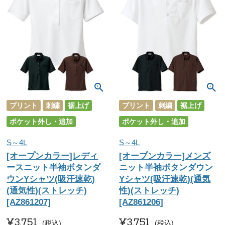
プリント
刺繍
裾上げ
プリント
刺繍
裾上げ
ポケット外し・追加
ポケット外し・追加
S～4L
S～4L
[オープンカラー]レディ
[オープンカラー]メンズ
ースニット半袖ボタンダ
ニット半袖ボタンダウン
ウンYシャツ(吸汗速乾)
Yシャツ(吸汗速乾)(通気
(通気性)(ストレッチ)
性)(ストレッチ)
[AZ861207]
[AZ861206]
¥
3,751
¥
3,751
税込
税込