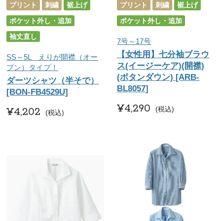
プリント
刺繍
裾上げ
プリント
刺繍
裾上げ
ポケット外し・追加
ポケット外し・追加
袖丈直し
7号～17号
【女性用】七分袖ブラウ
SS～5L えりが開襟（オー
ス(イージーケア)(開襟)
プン）タイプ！
(ボタンダウン) [ARB-
ダーツシャツ（半そで）
BL8057]
[BON-FB4529U]
¥
4,290
¥
4,202
税込
税込