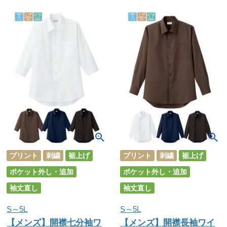
プリント
刺繍
裾上げ
プリント
刺繍
裾上げ
ポケット外し・追加
ポケット外し・追加
袖丈直し
袖丈直し
S～5L
S～5L
【メンズ】開襟七分袖ワ
【メンズ】開襟長袖ワイ