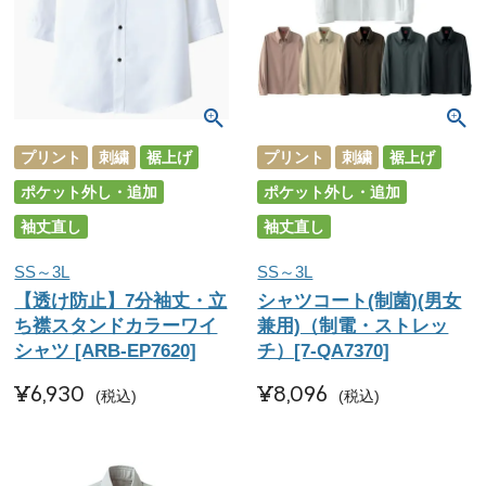
プリント
刺繍
裾上げ
プリント
刺繍
裾上げ
ポケット外し・追加
ポケット外し・追加
袖丈直し
袖丈直し
SS～3L
SS～3L
【透け防止】7分袖丈・立
シャツコート(制菌)(男女
ち襟スタンドカラーワイ
兼用)（制電・ストレッ
シャツ [ARB-EP7620]
チ）[7-QA7370]
¥
6,930
¥
8,096
税込
税込