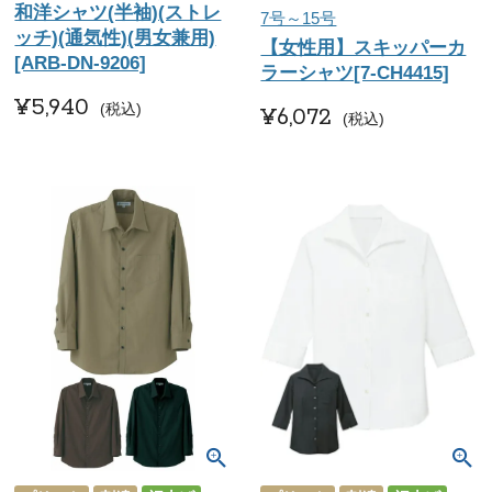
和洋シャツ(半袖)(ストレ
7号～15号
ッチ)(通気性)(男女兼用)
【女性用】スキッパーカ
[ARB-DN-9206]
ラーシャツ[7-CH4415]
¥
5,940
税込
¥
6,072
税込