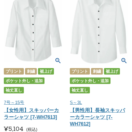
プリント
刺繍
裾上げ
プリント
刺繍
裾上げ
ポケット外し・追加
ポケット外し・追加
袖丈直し
袖丈直し
7号～15号
S～3L
【女性用】スキッパーカ
【男性用】長袖スキッパ
ラーシャツ [7-WH7613]
ーカラーシャツ [7-
WH7612]
¥
5,104
税込