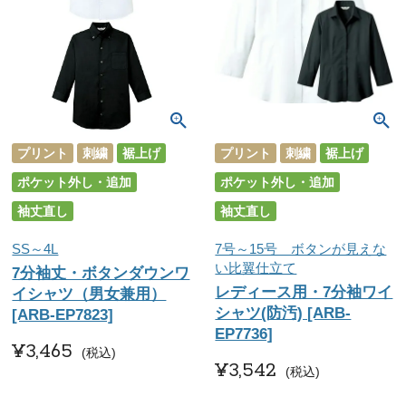
プリント
刺繍
裾上げ
プリント
刺繍
裾上げ
ポケット外し・追加
ポケット外し・追加
袖丈直し
袖丈直し
SS～4L
7号～15号 ボタンが見えな
い比翼仕立て
7分袖丈・ボタンダウンワ
レディース用・7分袖ワイ
イシャツ（男女兼用）
シャツ(防汚) [ARB-
[ARB-EP7823]
EP7736]
¥
3,465
税込
¥
3,542
税込