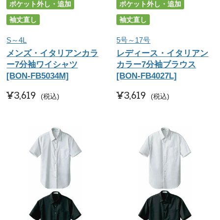
ポケット外し・追加
ポケット外し・追加
袖丈直し
袖丈直し
S～4L
5号～17号
メンズ・イタリアンカラ
レディース・イタリアン
ー7分袖ワイシャツ
カラー7分袖ブラウス
[BON-FB5034M]
[BON-FB4027L]
¥
3,619
¥
3,619
税込
税込