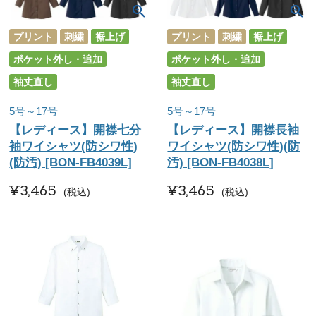
プリント
刺繍
裾上げ
プリント
刺繍
裾上げ
ポケット外し・追加
ポケット外し・追加
袖丈直し
袖丈直し
5号～17号
5号～17号
【レディース】開襟七分
【レディース】開襟長袖
袖ワイシャツ(防シワ性)
ワイシャツ(防シワ性)(防
(防汚) [BON-FB4039L]
汚) [BON-FB4038L]
¥
3,465
¥
3,465
税込
税込