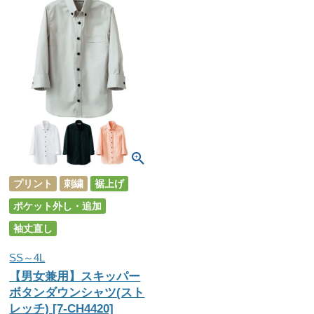
プリント
刺繍
裾上げ
ポケット外し・追加
袖丈直し
SS～4L
【男女兼用】スキッパー
ボタンダウンシャツ(スト
レッチ) [7-CH4420]