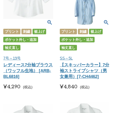
プリント
刺繍
裾上げ
プリント
刺繍
裾上げ
ポケット外し・追加
ポケット外し・追加
袖丈直し
袖丈直し
7号～19号
SS～5L
レディース7分袖ブラウス
【スキッパーカラー】7分
（ワッフル生地） [ARB-
袖ストライプシャツ（男
BL6816]
女兼用）[7-CH4462]
¥
4,290
¥
4,840
税込
税込