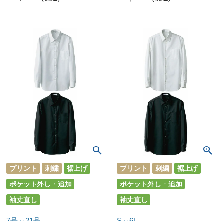
プリント
刺繍
裾上げ
プリント
刺繍
裾上げ
ポケット外し・追加
ポケット外し・追加
袖丈直し
袖丈直し
7号～21号
S～6L