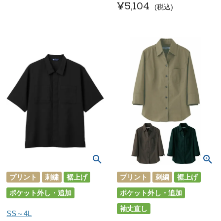
¥
5,104
税込
プリント
刺繍
裾上げ
プリント
刺繍
裾上げ
ポケット外し・追加
ポケット外し・追加
袖丈直し
SS～4L