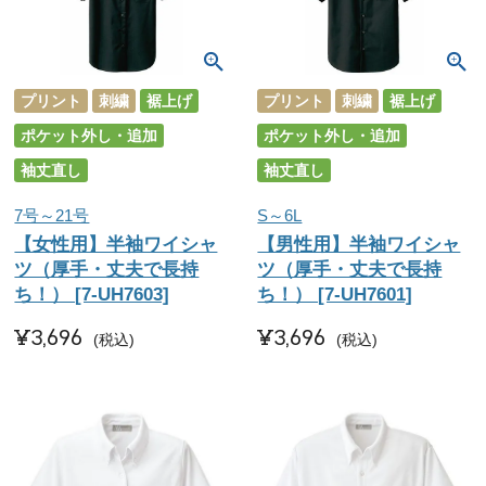
プリント
刺繍
裾上げ
プリント
刺繍
裾上げ
ポケット外し・追加
ポケット外し・追加
袖丈直し
袖丈直し
7号～21号
S～6L
【女性用】半袖ワイシャ
【男性用】半袖ワイシャ
ツ（厚手・丈夫で長持
ツ（厚手・丈夫で長持
ち！） [7-UH7603]
ち！） [7-UH7601]
¥
3,696
¥
3,696
税込
税込