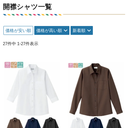
開襟シャツ一覧
価格が安い順
価格が高い順
新着順
27
件中
1
-
27
件表示