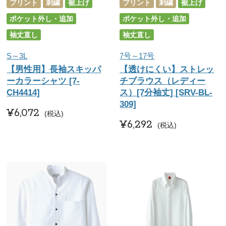
プリント
刺繍
裾上げ
プリント
刺繍
裾上げ
ポケット外し・追加
ポケット外し・追加
袖丈直し
袖丈直し
S～3L
7号～17号
【男性用】長袖スキッパ
【透けにくい】ストレッ
ーカラーシャツ [7-
チブラウス（レディー
CH4414]
ス）[7分袖丈] [SRV-BL-
309]
¥
6,072
税込
¥
6,292
税込