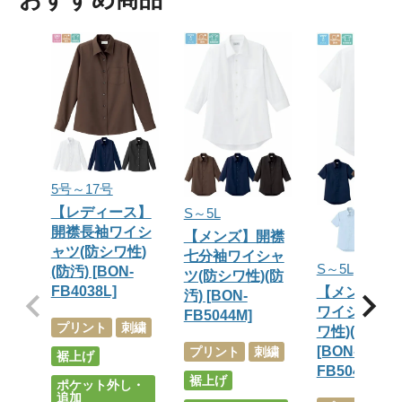
5号～17号
【レディース】
S～5L
開襟長袖ワイシ
【メンズ】開襟
ャツ(防シワ性)
七分袖ワイシャ
S～5L
(防汚) [BON-
ツ(防シワ性)(防
FB4038L]
【メンズ】
汚) [BON-
ワイシャツ(
FB5044M]
プリント
刺繍
ワ性)(防汚)
[BON-
プリント
刺繍
裾上げ
FB5041M]
裾上げ
ポケット外し・
追加