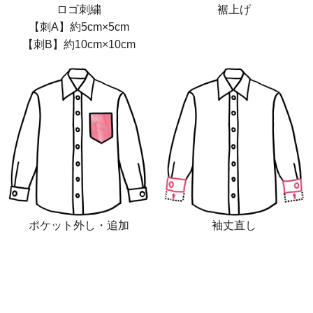
ロゴ刺繍
裾上げ
【刺A】約5cm×5cm
【刺B】約10cm×10cm
ポケット外し・追加
袖丈直し