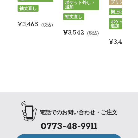
プリント
刺
ポケット外し・
追加
袖丈直し
裾上げ
袖丈直し
ポケット外し
¥
3,465
税込
追加
¥
3,542
税込
¥
3,465
電話でのお問い合わせ・ご注文
0773-48-9911